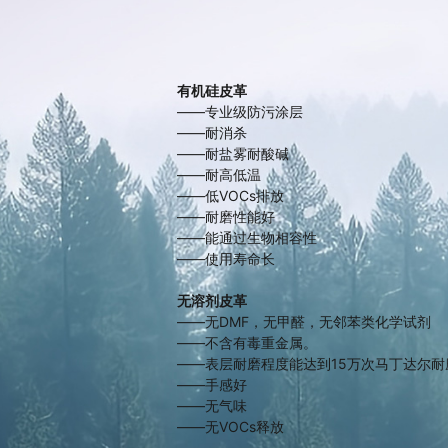
有机硅皮革
——专业级防污涂层
——耐消杀
——耐盐雾耐酸碱
——耐高低温
——低VOCs排放
——耐磨性能好
——能通过生物相容性
——使用寿命长
无溶剂皮革
——无DMF，无甲醛，无邻苯类化学试剂
——不含有毒重金属。
——表层耐磨程度能达到15万次马丁达尔耐
——手感好
——无气味
——无VOCs释放